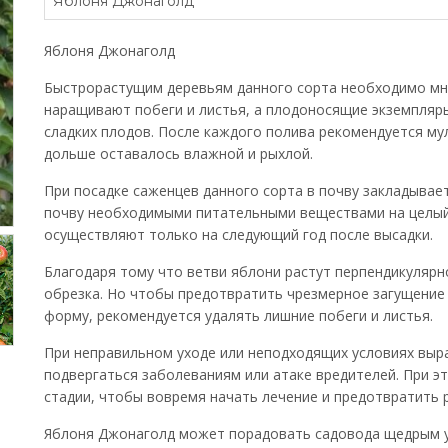
Яблоня Джонаголд
Яблоня Джонаголд
Быстрорастущим деревьям данного сорта необходимо мн
наращивают побеги и листья, а плодоносящие экземпляр
сладких плодов. После каждого полива рекомендуется му
дольше оставалось влажной и рыхлой.
При посадке саженцев данного сорта в почву закладыва
почву необходимыми питательными веществами на целый
осуществляют только на следующий год после высадки.
Благодаря тому что ветви яблони растут перпендикулярно
обрезка. Но чтобы предотвратить чрезмерное загущение 
форму, рекомендуется удалять лишние побеги и листья.
При неправильном уходе или неподходящих условиях вы
подвергаться заболеваниям или атаке вредителей. При э
стадии, чтобы вовремя начать лечение и предотвратить 
Яблоня Джонаголд может порадовать садовода щедрым у