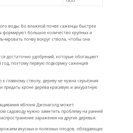
1500
ого воды. Во влажной почве саженцы быстрее
ы формируют большое количество крупных и
льчировать почву вокруг ствола, чтобы она
ется достаточно удобрений, которые обогащают
 год, поэтому первую подкормку саженцев
 к главному стволу, дереву не нужна серьёзная
и придать кроне дерева красивую и аккуратную
ращивания яблоня Джонаголд может
том садоводу нужно заметить проблему на ранней
распространение заражения на другие деревья.
рожаем вкусных и полезных плодов, обладающих