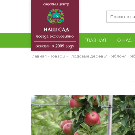
ГЛАВНАЯ
О НАС
Главная
»
Товары
»
Плодовые деревья
»
Яблоня
»
Я