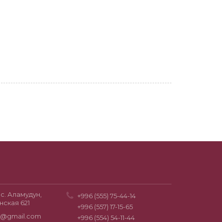
с. Аламудун,
+996 (555) 75-44-14
нская 621
+996 (557) 17-15-65
0@gmail.com
+996 (554) 54-11-44