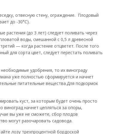
еседку, отвесную стену, ограждение. Плодовый
ает до -30°C).
ые растения (до 3 лет) следует поливать через
епловатой воды, смешанной с 0,5 л древесной
а третий — когда растение отцветет. После того
рный для сорта цвет, следует перестать поливать
е необходимые удобрения, то их винограду
 лиана уже полностью сформируется и начнет
нительные питательные вещества.Для подкормок
ировать куст, за которым будет очень просто
то виноград начнет цепляться за опоры,
лучае вы уже не сможете, сбор плодов
ство могут разочаровать садовода.
отайте лозу трехпроцентной бордоской