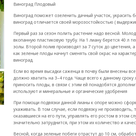
Виноград Плодовый
Виноград поможет озеленить дачный участок, украсить б
виноград отличается своей морозостойкостью ( выдержив
Первый раз за сезон полить растение надо весной. Молод
вкопанную пластиковую трубу. На 1 лиану берется 40 л т
золы. Второй полив производят за 7 суток до цветения, 
как зеленые плоды начнут сменять свой окрас на характе
виноград.
Если во время высадки саженца в почву были внесены вс
должно хватить на 3–4 года. Чаще всего к данному сроку
приносить плоды, в связи с этим ей понадобятся допол
используют и минеральные и органические удобрения
При помощи подвязки данной лианы к опоре можно сформ
ухаживать. В том случае, если подвязку не производить, 
оказавшиеся на его пути, управлять его ростом в этом с
значительно затруднится, при этом их количество и каче
Весной, когда зеленые побеги отрастут до 10 см, обраб