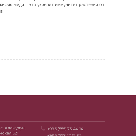
кисью меди – это укрепит иммунитет растений от
в.
с. Аламудун,
+996 (555) 75-44-14
нская 621
+996 (557) 17-15-65