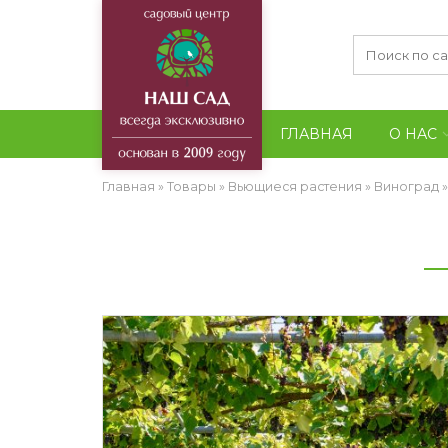
ГЛАВНАЯ
О НАС
Главная
»
Товары
»
Вьющиеся растения
»
Виноград