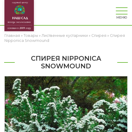
МЕНЮ
Главная
»
Товары
»
Лиственные кустарники
»
Спирея
»
Спирея
Nipponica Snowmound
СПИРЕЯ NIPPONICA
SNOWMOUND