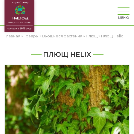
МЕНЮ
Главная
»
Товары
»
Вьющиеся растения
»
Плющ
»
Плющ Helix
ПЛЮЩ HELIX