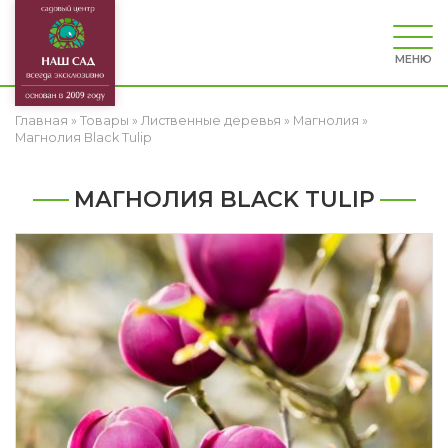
МЕНЮ
Главная
»
Товары
»
Лиственные деревья
»
Магнолия
»
Магнолия Black Tulip
МАГНОЛИЯ BLACK TULIP