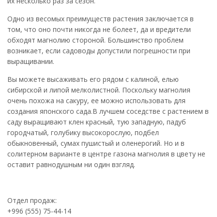
их несколько раз за сезон.
Одно из весомых преимуществ растения заключается в
том, что оно почти никогда не болеет, да и вредители
обходят магнолию стороной. Большинство проблем
возникает, если садоводы допустили погрешности при
выращивании.
Вы можете высаживать его рядом с калиной, елью
сибирской и липой мелколистной. Поскольку магнолия
очень похожа на сакуру, ее можно использовать для
создания японского сада.В лучшем соседстве с растением в
саду выращивают клен красный, тую западную, падуб
городчатый, голубику высокорослую, подбел
обыкновенный, сумах пушистый и оленерогий. Но и в
солитерном варианте в центре газона магнолия в цвету не
оставит равнодушным ни один взгляд.
Отдел продаж:
+996 (555) 75-44-14