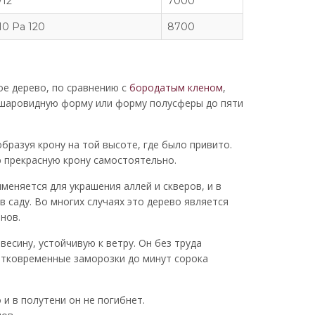
/12
7000
10 Pa 120
8700
е дерево, по сравнению с
бородатым кленом
,
 шаровидную форму или форму полусферы до пяти
бразуя крону на той высоте, где было привито.
 прекрасную крону самостоятельно.
еняется для украшения аллей и скверов, и в
 саду. Во многих случаях это дерево является
нов.
есину, устойчивую к ветру. Он без труда
атковременные заморозки до минут сорока
и в полутени он не погибнет.