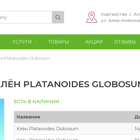
Кыргызстан. с. Ал
ул. Алма-Атинская
УСЛУГИ
ТОВАРЫ
АКЦИИ
ОТЗЫВЫ
н Platanoides Globosum
КЛЁН PLATANOIDES GLOBOSU
ЕСТЬ В НАЛИЧИИ
Название
Д
Клён Platanoides Globosum
14