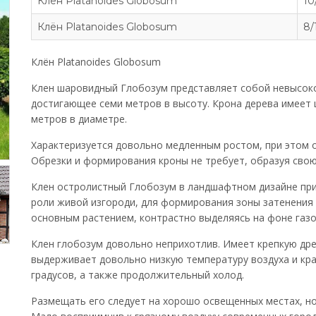
Клён Platanoides Globosum
10
Клён Platanoides Globosum
8/
Клён Platanoides Globosum
Клен шаровидный Глобозум представляет собой невысоко
достигающее семи метров в высоту. Крона дерева имеет
метров в диаметре.
Характеризуется довольно медленным ростом, при этом о
Обрезки и формирования кроны не требует, образуя свою
Клен остролистный Глобозум в ландшафтном дизайне прим
роли живой изгороди, для формирования зоны затенения в
основным растением, контрастно выделяясь на фоне газо
Клен глобозум довольно неприхотлив. Имеет крепкую древ
выдерживает довольно низкую температуру воздуха и кр
градусов, а также продолжительный холод.
Размещать его следует на хорошо освещенных местах, но 