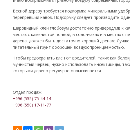
Мало восприимчив к грязному воздуху современных город
Весной дереву требуется подкормка минеральными удобр
перепревший навоз. Подкормку следует производить один 
Шаровидный клен глобозум достаточно привередлив к кач
местах с каменистой почвой, в солончаках и в местах с 
дерева, должен быть достаточно хороший дренаж. Лучше
питательный грунт с хорошей воздухопроницаемостью.
Чтобы предохранить клен от вредителей, таких как белок
мучнистый червец, нужно использовать инсектициды, так
которыми дерево регулярно опрыскивается.
Отдел продаж:
+996 (555) 75-44-14
+996 (550) 17-11-77