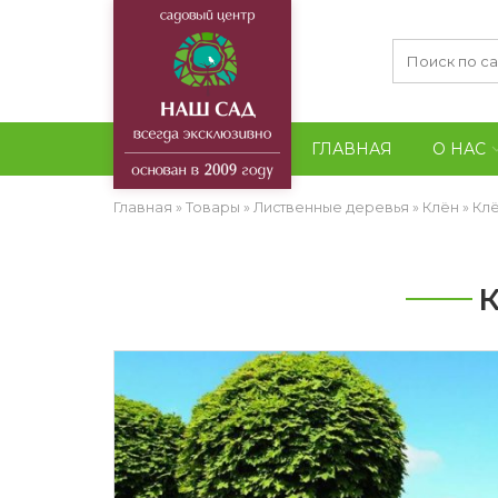
ГЛАВНАЯ
О НАС
Главная
»
Товары
»
Лиственные деревья
»
Клён
»
Клё