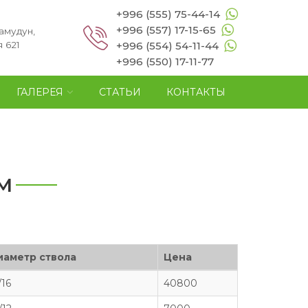
+996 (555) 75-44-14
+996 (557) 17-15-65
амудун,
 621
+996 (554) 54-11-44
+996 (550) 17-11-77
ГАЛЕРЕЯ
СТАТЬИ
КОНТАКТЫ
M
иаметр ствола
Цена
/16
40800