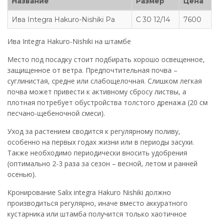
Название
Размер
Цена
Ива Integra Hakuro-Nishiki Pa
C 30 12/14
7600
Ива Integra Hakuro-Nishiki на штамбе
Место под посадку стоит подбирать хорошо освещенное,
защищенное от ветра. Предпочтительная почва –
суглинистая, средне или слабощелочная. Слишком легкая
почва может привести к активному сбросу листвы, а
плотная потребует обустройства толстого дренажа (20 см
песчано-щебеночной смеси).
Уход за растением сводится к регулярному поливу,
особенно на первых годах жизни или в периоды засухи.
Также необходимо периодически вносить удобрения
(оптимально 2-3 раза за сезон – весной, летом и ранней
осенью).
Кронирование Salix integra Hakuro Nishiki должно
производиться регулярно, иначе вместо аккуратного
кустарника или штамба получится только хаотичное