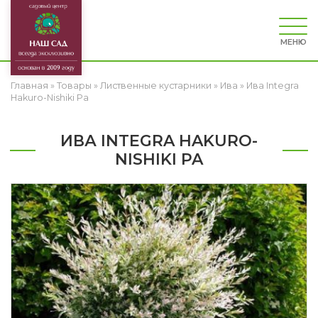
МЕНЮ
Главная
»
Товары
»
Лиственные кустарники
»
Ива
»
Ива Integra
Hakuro-Nishiki Pa
ИВА INTEGRA HAKURO-
NISHIKI PA