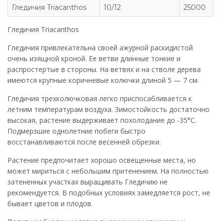
Гледичия Triacanthos
10/12
25000
Гледичия Triacanthos
Гледичия привлекательна своей ажурной раскидистой
очень изящной кроной. Ее ветви длинные тонкие и
распростертые в стороны. На ветвях и на стволе дерева
имеются крупные коричневые колючки длиной 5 — 7 см.
Гледичия трехколючковая легко приспосабливается к
летним температурам воздуха. Зимостойкость достаточно
высокая, растение выдерживает похолодание до -35°C.
Подмерзшие однолетние побеги быстро
восстанавливаются после весенней обрезки.
Растение предпочитает хорошо освещенные места, но
может мириться с небольшим притенением. На полностью
затененных участках выращивать Гледичию не
рекомендуется. В подобных условиях замедляется рост, не
бывает цветов и плодов.