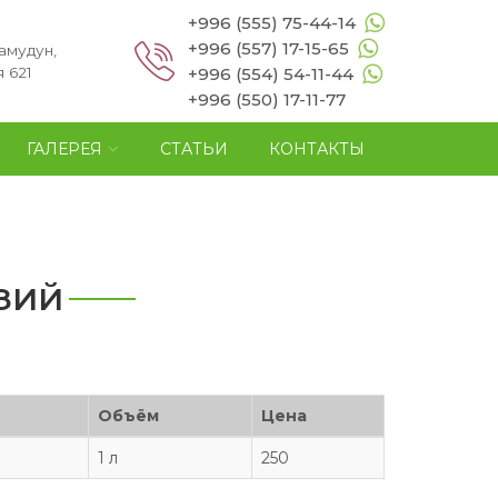
+996 (555) 75-44-14
+996 (557) 17-15-65
амудун,
 621
+996 (554) 54-11-44
+996 (550) 17-11-77
ГАЛЕРЕЯ
СТАТЬИ
КОНТАКТЫ
ЗИЙ
Объём
Цена
1 л
250