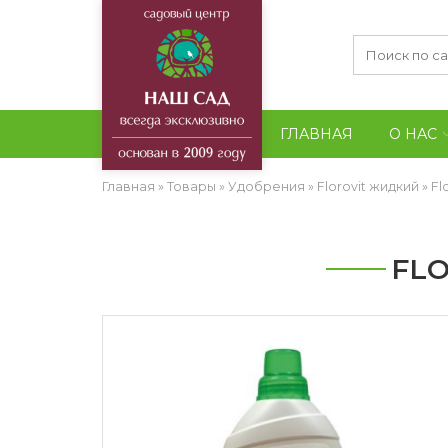
ГЛАВНАЯ
О НАС
Главная
»
Товары
»
Удобрения
»
Florovit жидкий
»
Fl
FL