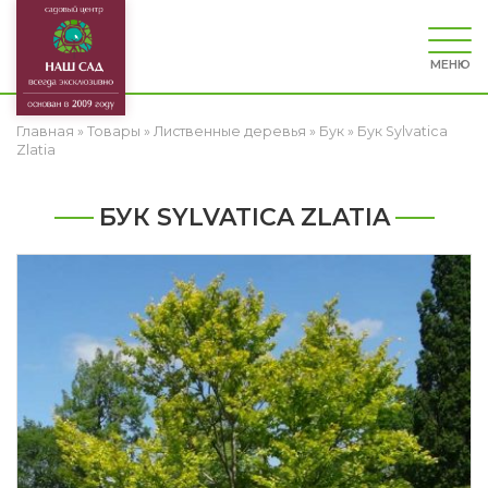
МЕНЮ
Главная
»
Товары
»
Лиственные деревья
»
Бук
»
Бук Sylvatica
Zlatia
БУК SYLVATICA ZLATIA