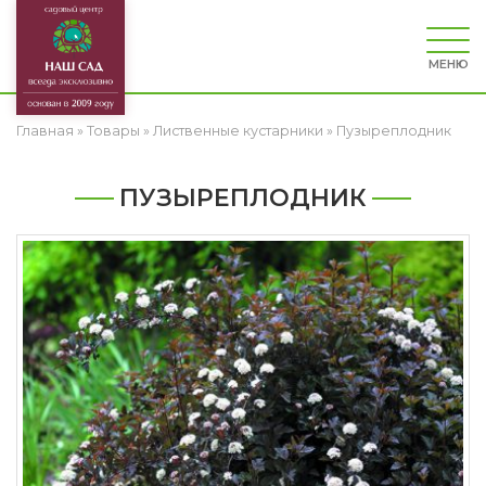
МЕНЮ
Главная
»
Товары
»
Лиственные кустарники
»
Пузыреплодник
ПУЗЫРЕПЛОДНИК