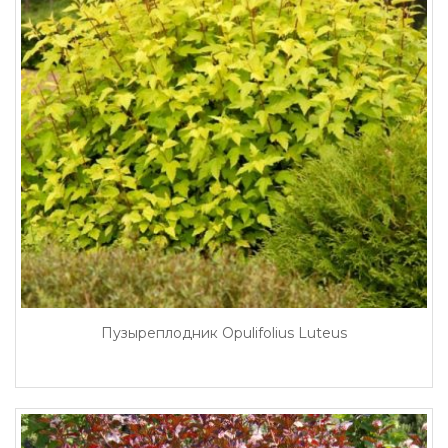
Пузыреплодник Opulifolius Luteus