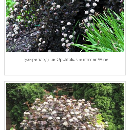
Пузыреплодник Opulifolius Summer Wine