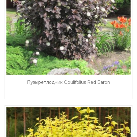
Пузыреплодник Opulifolius Red Baron