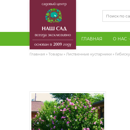
ГЛАВНАЯ
О НАС
Главная
»
Товары
»
Лиственные кустарники
»
Гибиску