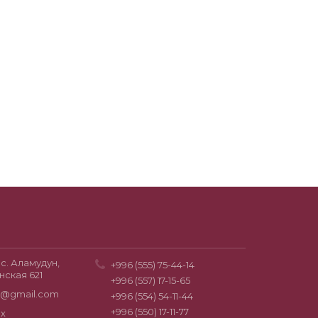
с. Аламудун,
+996 (555) 75-44-14
нская 621
+996 (557) 17-15-65
0@gmail.com
+996 (554) 54-11-44
+996 (550) 17-11-77
х